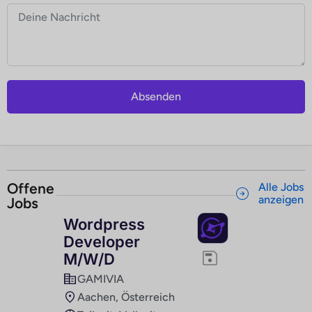
Absenden
Offene
Alle Jobs
anzeigen
Jobs
Wordpress
Developer
M/W/D
GAMIVIA
Aachen, Österreich