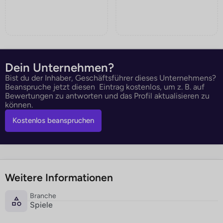
Dein Unternehmen?
Bist du der Inhaber, Geschäftsführer dieses Unternehmens?
Beanspruche jetzt diesen Eintrag kostenlos, um z. B. auf
Bewertungen zu antworten und das Profil aktualisieren zu
können.
Kostenlos beanspruchen
Weitere Informationen
Branche
Spiele