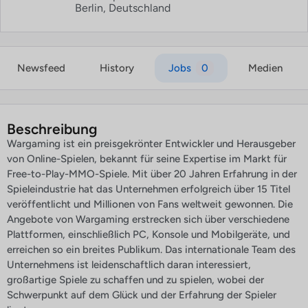
Berlin, Deutschland
Newsfeed
History
Jobs
0
Medien
Beschreibung
Wargaming ist ein preisgekrönter Entwickler und Herausgeber
von Online-Spielen, bekannt für seine Expertise im Markt für
Free-to-Play-MMO-Spiele. Mit über 20 Jahren Erfahrung in der
Spieleindustrie hat das Unternehmen erfolgreich über 15 Titel
veröffentlicht und Millionen von Fans weltweit gewonnen. Die
Angebote von Wargaming erstrecken sich über verschiedene
Plattformen, einschließlich PC, Konsole und Mobilgeräte, und
erreichen so ein breites Publikum. Das internationale Team des
Unternehmens ist leidenschaftlich daran interessiert,
großartige Spiele zu schaffen und zu spielen, wobei der
Schwerpunkt auf dem Glück und der Erfahrung der Spieler