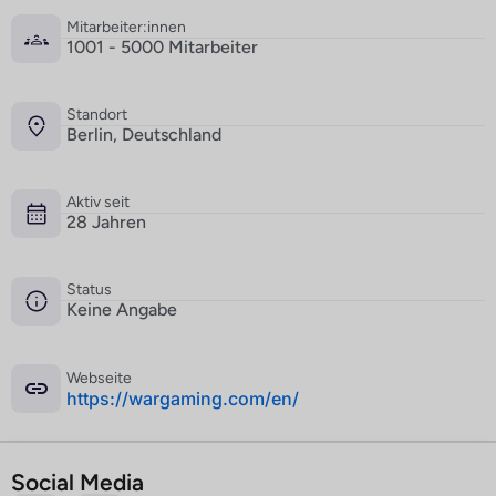
Mitarbeiter:innen
1001 - 5000 Mitarbeiter
Standort
Berlin, Deutschland
Aktiv seit
28 Jahren
Status
Keine Angabe
Webseite
­https://wargaming.com/en/
Social Media