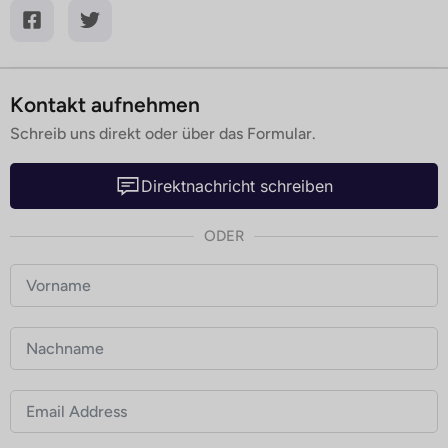
Kontakt aufnehmen
Schreib uns direkt oder über das Formular.
Direktnachricht schreiben
ODER