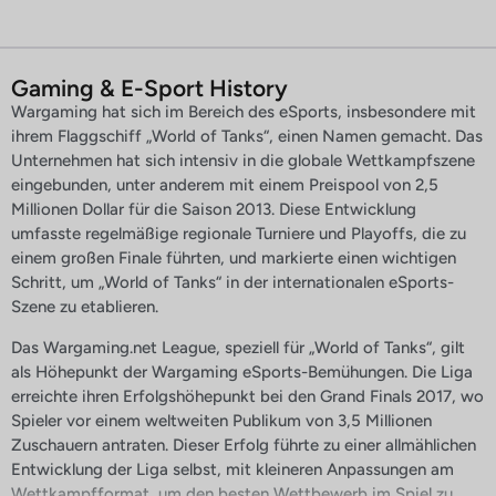
Gaming & E-Sport History
Wargaming hat sich im Bereich des eSports, insbesondere mit
ihrem Flaggschiff „World of Tanks“, einen Namen gemacht. Das
Unternehmen hat sich intensiv in die globale Wettkampfszene
eingebunden, unter anderem mit einem Preispool von 2,5
Millionen Dollar für die Saison 2013. Diese Entwicklung
umfasste regelmäßige regionale Turniere und Playoffs, die zu
einem großen Finale führten, und markierte einen wichtigen
Schritt, um „World of Tanks“ in der internationalen eSports-
Szene zu etablieren.
Das Wargaming.net League, speziell für „World of Tanks“, gilt
als Höhepunkt der Wargaming eSports-Bemühungen. Die Liga
erreichte ihren Erfolgshöhepunkt bei den Grand Finals 2017, wo
Spieler vor einem weltweiten Publikum von 3,5 Millionen
Zuschauern antraten. Dieser Erfolg führte zu einer allmählichen
Entwicklung der Liga selbst, mit kleineren Anpassungen am
Wettkampfformat, um den besten Wettbewerb im Spiel zu