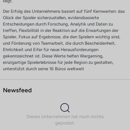
liegt.
Der Erfolg des Unternehmens basiert auf fünf Kernwerten: das
Glück der Spieler sicherzustellen, evidenzbasierte
Entscheidungen durch Forschung, Analytik und Daten zu
treffen, Flexibilität in der Reaktion auf die Erwartungen der
Spieler, Fokus auf Ergebnisse, die den Spielern wichtig sind,
und Förderung von Teamarbeit, die durch Bescheidenheit,
Ehrlichkeit und Eifer für neue Herausforderungen
gekennzeichnet ist. Diese Werte helfen Wargaming,
einzigartige Spielerlebnisse für jede Region zu gestalten,
unterstützt durch seine 16 Büros weltweit
Newsfeed
Dieses Unternehmen hat noch nichts
gepostet.