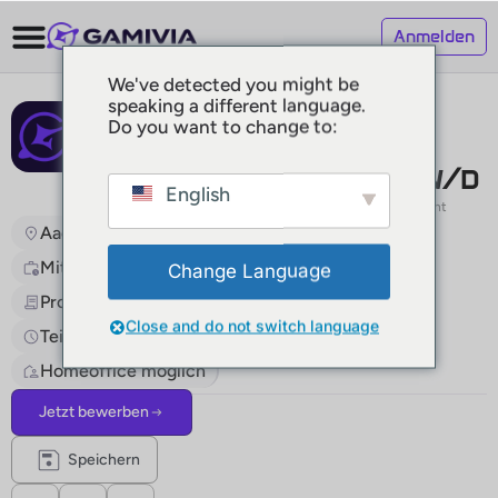
Anmelden
We've detected you might be
speaking a different language.
GAMIVIA
Do you want to change to:
Wordpress
Developer M/W/D
English
Vor 9 Monaten veröffentlicht
Aachen, Österreich
Mit Berufserfahrung/Mit Führungserfahrung
Change Language
Projektarbeit / Freie Mitarbeit, Teilzeit
Close and do not switch language
Teilzeit, Vollzeit
Hybrid, Remote
Homeoffice möglich
Jetzt bewerben
Speichern