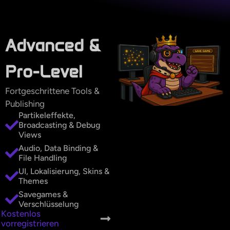
Advanced &
Pro-Level
Fortgeschrittene Tools &
Publishing
Partikeleffekte,
Broadcasting & Debug
Views
Audio, Data Binding &
File Handling
UI, Lokalisierung, Skins &
Themes
Savegames &
Verschlüsselung
K
o
s
t
e
n
l
o
s
v
o
r
r
e
g
i
s
t
r
i
e
r
e
n