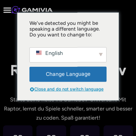
We've detected you might be
speaking a different language.
Do you want to change to:
Bereit für die
English
Raptor GameDev
Change Language
Academy?
Close and do not switch language
Starte deine Reise ins GameDev-Universum. Mit
Raptor, lernst du Spiele schneller, smarter und besser
zu coden. Spaß garantiert!