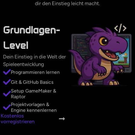
dir den Einstieg leicht macht.
Grundlagen-
Level
Dein Einstieg in die Welt der
Spieleentwicklung
Programmieren lernen
Git & GitHub Basics
Setup GameMaker &
Raptor
Projektvorlagen &
Engine kennenlernen
K
o
s
t
e
n
l
o
s
v
o
r
r
e
g
i
s
t
r
i
e
r
e
n