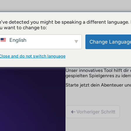
've detected you might be speaking a different language.
u want to change to:
Start
English
Change Languag
Entdecke deine Gamer
Close and do not switch language
Entdecke, welche versteckten 
Unser innovatives Tool hilft dir
gespielten Spielgenres zu ident
Starte jetzt dein Abenteuer u
Vorheriger Schritt