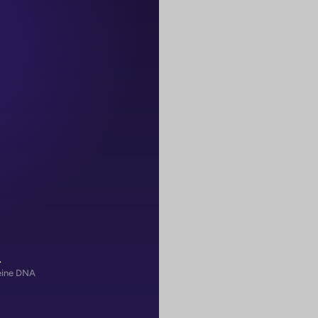
…
eine DNA