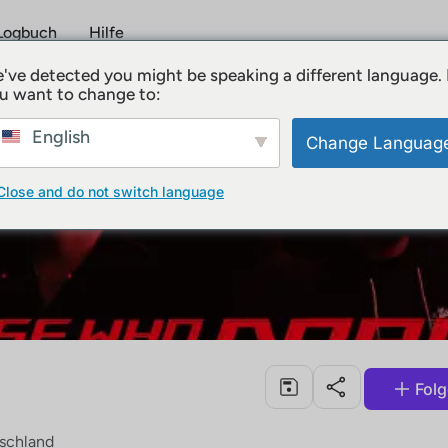
Logbuch
Hilfe
've detected you might be speaking a different language.
u want to change to:
English
Change Languag
Close and do not switch language
Fol
schland