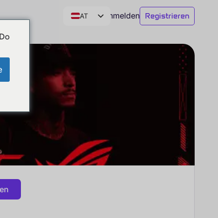
Anmelden
Registrieren
AT
DE
 Do
CH
EN
e
gen