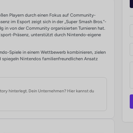
oßen Playern durch einen Fokus auf Community-
enz im Esport zeigt sich in der „Super Smash Bros.“-
lg in von der Community organisierten Turnieren hat.
 Esport-Präsenz, unterstützt durch Nintendo-eigene
ndo-Spiele in einem Wettbewerb kombinieren, zielen
nd spiegeln Nintendos familienfreundlichen Ansatz
ch verfolgt Nintendo eine zurückhaltendere
e tiefe Integration in die Esports-Wirtschaft. Ihr
en weniger wettbewerbsorientierten Stil ab,
tory hinterlegt. Dein Unternehmen? Hier kannst du
tt durch große Preispools oder professionelle
bt dabei weiterhin ein spannendes Thema.