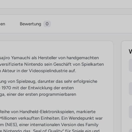
ien
Bewertung
0
W
sajiro Yamauchi als Hersteller von handgemachten
ersifizierte Nintendo sein Geschäft von Spielkarten
 Akteur in der Videospielindustrie auf.
ng von Spielzeug, darunter das sehr erfolgreiche
te 1970 mit der Entwicklung der ersten
nga, einer der ersten programmierbaren
eihe von Handheld-Elektronikspielen, markierte
 Millionen verkauften Einheiten. Ein Wendepunkt war
 (NES), einer internationalen Version des Family
 Nintendo das „Seal of Quality“ für Spiele ein und