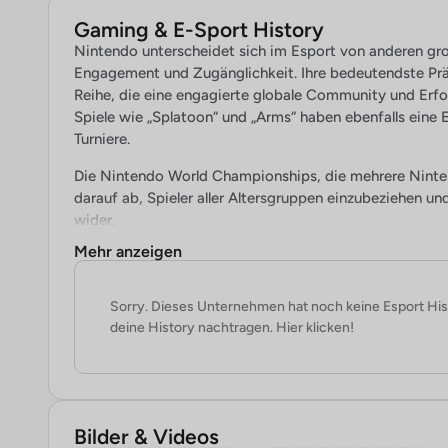
Gaming & E-Sport History
Nintendo unterscheidet sich im Esport von anderen gr
Engagement und Zugänglichkeit. Ihre bedeutendste Präs
Reihe, die eine engagierte globale Community und Erfo
Spiele wie „Splatoon“ und „Arms“ haben ebenfalls eine
Turniere.
Die Nintendo World Championships, die mehrere Ninte
darauf ab, Spieler aller Altersgruppen einzubeziehen u
wider.
Mehr anzeigen
Im Vergleich zu anderen Unternehmen im Esports-Berei
Strategie, ohne den Aufbau professioneller Ligen oder di
Ansatz hebt sich durch Community-Engagement und ein
Sorry. Dieses Unternehmen hat noch keine Esport His
etabliert durch eine starke, engagierte Spielerbasis sta
deine History nachtragen. Hier klicken!
Strukturen. Nintendos zukünftige Rolle im Esports blei
Bilder & Videos