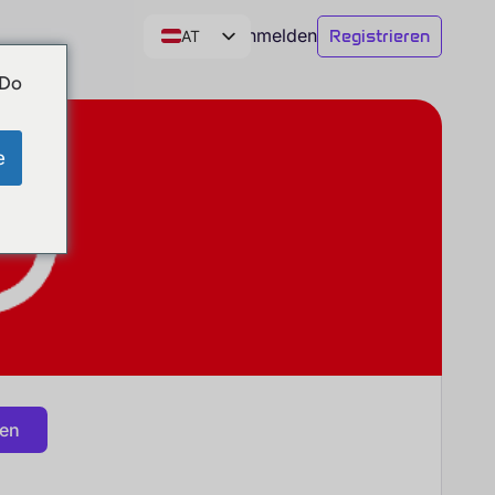
Anmelden
Registrieren
AT
DE
 Do
CH
EN
e
gen