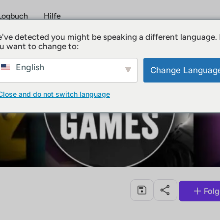
Logbuch
Hilfe
've detected you might be speaking a different language.
u want to change to:
English
Change Languag
Close and do not switch language
Fol