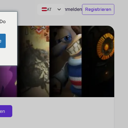
Anmelden
Registrieren
AT
DE
 Do
CH
EN
e
gen