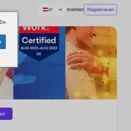
Anmelden
Registrieren
AT
DE
 Do
CH
EN
e
gen