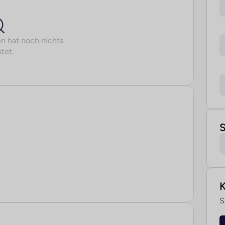
n hat noch nichts
tet.
S
S