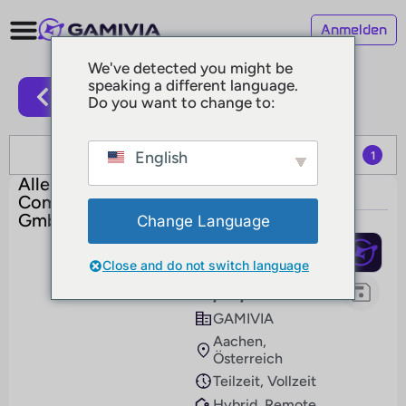
Anmelden
We've detected you might be
speaking a different language.
zurück
Do you want to change to:
Filter results
English
1
Alle Jobs von
2 results
Com2uS Europe
GmbH
Change Language
Wordpress
Close and do not switch language
Developer
M/W/D
GAMIVIA
Aachen,
Österreich
Teilzeit, Vollzeit
Hybrid, Remote