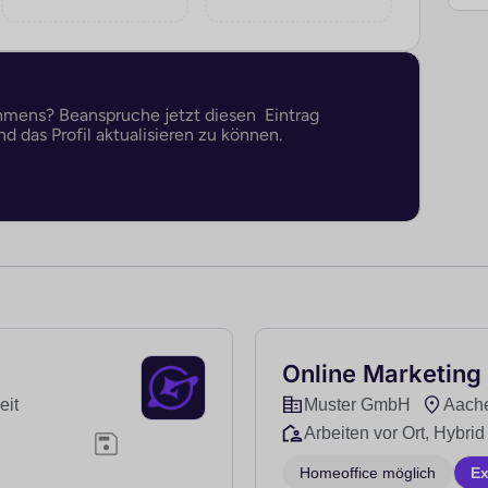
ehmens? Beanspruche jetzt diesen Eintrag
d das Profil aktualisieren zu können.
Online Marketing
eit
Muster GmbH
Aache
Arbeiten vor Ort, Hybrid
Homeoffice möglich
E