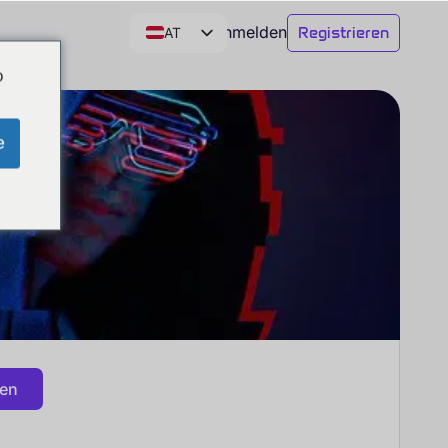
Anmelden
Registrieren
AT
DE
o
CH
EN
e
gen