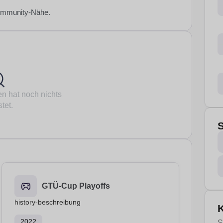
 Community-Nähe.
n hat noch nichts
tet.
GTÜ-Cup Playoffs
history-beschreibung
2022
S