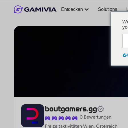
Entdecken
Solutions
We
yo
boutgamers.gg
0 Bewertungen
Freizeitaktivitäten
Wien, Österreich