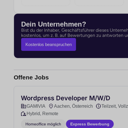
Dein Unternehmen?
Bist du der Inhaber, Geschäftsführer dieses Untern
kostenlos, um z. B. auf Bewertungen zu antworten un
Kostenlos beanspruchen
Offene Jobs
Wordpress Developer M/W/D
GAMIVIA
Aachen, Österreich
Teilzeit, Vollz
Hybrid, Remote
Homeoffice möglich
Express Bewerbung