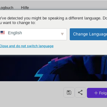
Logbuch
Hilfe
've detected you might be speaking a different language. D
u want to change to:
English
Change Languag
Close and do not switch language
Fol