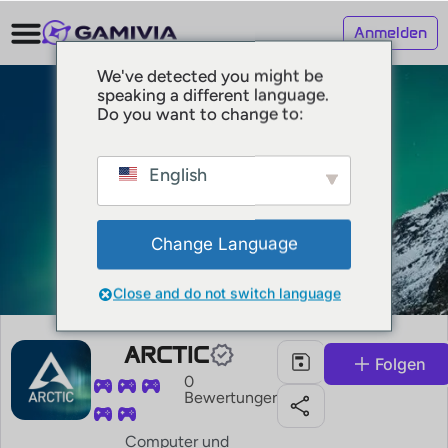
Anmelden
We've detected you might be
speaking a different language.
Do you want to change to:
English
Change Language
Close and do not switch language
ARCTIC
Folgen
0
Bewertungen
Computer und