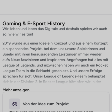
Gaming & E-Sport History
Wir lieben und leben das Digitale und deshalb spielen wir auch
so, wie wir es tun!
2019 wurde aus einer Idee ein Konzept und aus einem Konzept
ein spannendes Projekt, bei dem uns unsere Spielerinnen und
Spieler mit ihren herausragenden Leistungen immer wieder
aufs Neue faszinieren und inspirieren. Angefangen hat alles mit
League of Legends, und inzwischen haben wir auch ein Rocket
League Team in die Schlacht geschickt. Und unsere Erfolge
sprechen für sich: Unser League of Legends-Team behauptet
sich in der Division 2. In Rocket League kämpfen wir in der
Division 2 um die Krone. Das alles ist aber nur möglich, weil wir
Mehr anzeigen
mit motivierten und engagierten Spielern arbeiten, die wir in
einem professionellen Umfeld fördern und fordern und die sich
Von der Idee zum Projekt
bei der All for One Group wohlfühlen. Wir freuen uns
gemeinsam über Erfolge und fühlen gemeinsam mit den zum