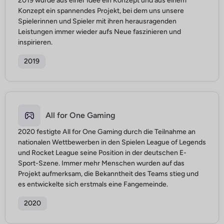
2019 wurde aus einer Idee ein Konzept und aus einem
Glück seltenen, schmerzhaften Niederlagen. Das Gleiche gilt für
Konzept ein spannendes Projekt, bei dem uns unsere
unsere Fans, die uns vom ersten Tag an begleitet haben.
Spielerinnen und Spieler mit ihren herausragenden
Leistungen immer wieder aufs Neue faszinieren und
inspirieren.
2019
All for One Gaming
2020 festigte All for One Gaming durch die Teilnahme an
nationalen Wettbewerben in den Spielen League of Legends
und Rocket League seine Position in der deutschen E-
Sport-Szene. Immer mehr Menschen wurden auf das
Projekt aufmerksam, die Bekanntheit des Teams stieg und
es entwickelte sich erstmals eine Fangemeinde.
2020