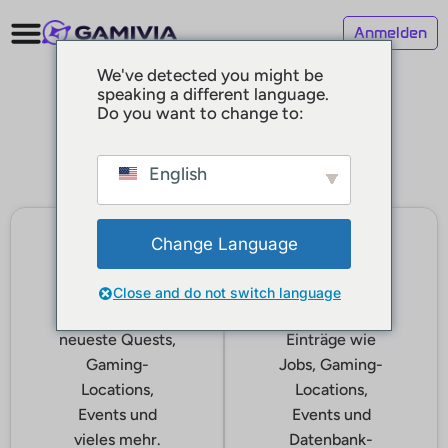
Anmelden
We've detected you might be
speaking a different language.
Do you want to change to:
Wähle deinen Weg:
English
Change Language
Casual
Business
Als Casual-User
Als Business-
Close and do not switch language
entdeckst du
User kannst du
neueste Quests,
Einträge wie
Gaming-
Jobs, Gaming-
Locations,
Locations,
Events und
Events und
vieles mehr.
Datenbank-