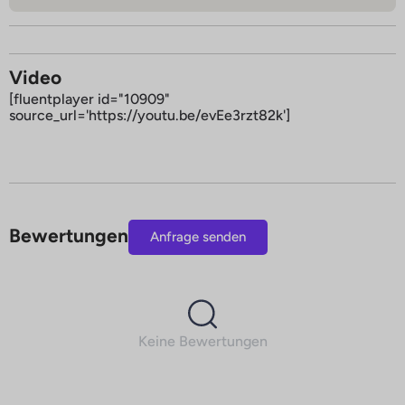
Video
[fluentplayer id="10909"
source_url='https://youtu.be/evEe3rzt82k']
Bewertungen
Anfrage senden
Keine Bewertungen