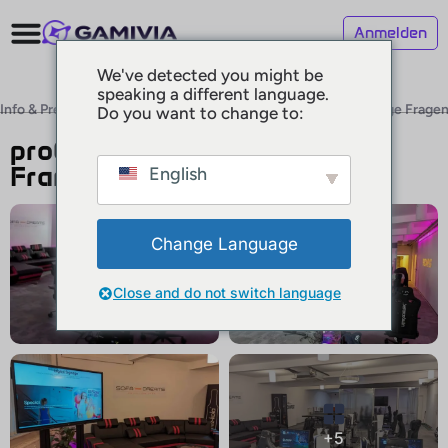
Anmelden
We've detected you might be
speaking a different language.
Info & Preise
Ausstattung
Zu beachten
Bewertungen (0)
Häufige Frage
Do you want to change to:
Frankfurt am
Nicht
proCamp
verifiziert
Main,
Frankfurt
English
Deutschland
Change Language
Close and do not switch language
+5