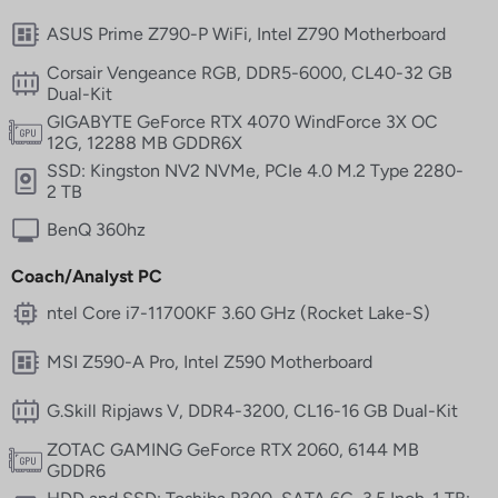
Airport and main train station transfers
Hotel bookings
ASUS Prime Z790-P WiFi, Intel Z790 Motherboard
Visa assistance
Corsair Vengeance RGB, DDR5-6000, CL40-32 GB
Catering
Dual-Kit
Flat rate for coffee, water, soft drinks, and energy drinks
GIGABYTE GeForce RTX 4070 WindForce 3X OC
Entertainment options in and around Frankfurt
12G, 12288 MB GDDR6X
Personal Fitness Training
SSD: Kingston NV2 NVMe, PCIe 4.0 M.2 Type 2280-
2 TB
Got other wishes? Shoot us a message!
BenQ 360hz
Coach/Analyst PC
ntel Core i7-11700KF 3.60 GHz (Rocket Lake-S)
MSI Z590-A Pro, Intel Z590 Motherboard
G.Skill Ripjaws V, DDR4-3200, CL16-16 GB Dual-Kit
ZOTAC GAMING GeForce RTX 2060, 6144 MB
GDDR6