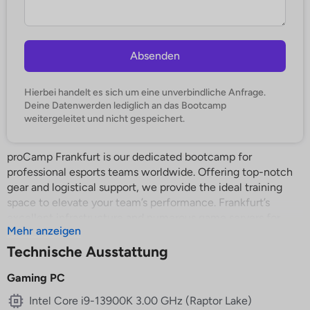
Absenden
Hierbei handelt es sich um eine unverbindliche Anfrage.
Deine Datenwerden lediglich an das Bootcamp
weitergeleitet und nicht gespeichert.
proCamp Frankfurt is our dedicated bootcamp for
professional esports teams worldwide. Offering top-notch
gear and logistical support, we provide the ideal training
space to elevate your team’s performance. Frankfurt’s
excellent infrastructure and numerous game servers for
Mehr anzeigen
#Fifa23, #CSGO, #Dota2, #Leagueoflegends, #Valorant,
#COD, #Overwatch, and #PubG make it an esports hub.
Technische Ausstattung
Benefit from an unbeatable ping of 3-8ms paired with high-
Gaming PC
end gaming hardware. Our additional services include:
Intel Core i9-13900K 3.00 GHz (Raptor Lake)