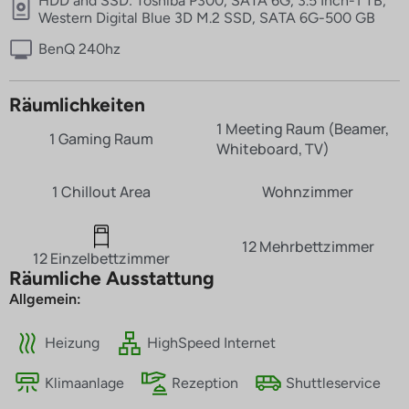
HDD and SSD: Toshiba P300, SATA 6G, 3.5 Inch-1 TB;
Western Digital Blue 3D M.2 SSD, SATA 6G-500 GB
BenQ 240hz
Räumlichkeiten
1 Meeting Raum (Beamer,
1 Gaming Raum
Whiteboard, TV)
1 Chillout Area
Wohnzimmer
12 Mehrbettzimmer
12 Einzelbettzimmer
Räumliche Ausstattung
Allgemein:
Heizung
HighSpeed Internet
Klimaanlage
Rezeption
Shuttleservice