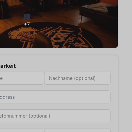
+7
arkeit
ny