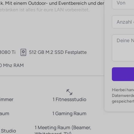
ck. Mit einem Outdoor- und Eventbereich und der
ränken ist alles für eure LAN vorbereitet.
3080 Ti
512 GB M.2 SSD Festplatte
0 Mhz RAM
Hierbei han
Datenwerden
zimmer
1 Fitnessstudio
gespeichert
Raum
1 Gaming Raum
1 Meeting Raum (Beamer,
 Studio