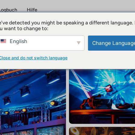
Logbuch
Hilfe
've detected you might be speaking a different language.
u want to change to:
g
Zu beachten
Bewertu
English
Change Languag
Close and do not switch language