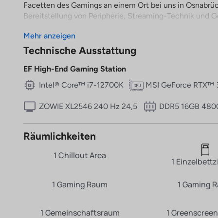
Facetten des Gamings an einem Ort bei uns in Osnabrü
Bereitstellung von Peripherie, Streaming-Technik und Get
Mehr anzeigen
Technische Ausstattung
EF High-End Gaming Station
Intel® Core™ i7-12700K
MSI GeForce RTX™ 
ZOWIE XL2546 240 Hz 24,5
DDR5 16GB 480
Räumlichkeiten
1 Chillout Area
1 Einzelbett
1 Gaming Raum
1 Gaming 
1 Gemeinschaftsraum
1 Greenscreen