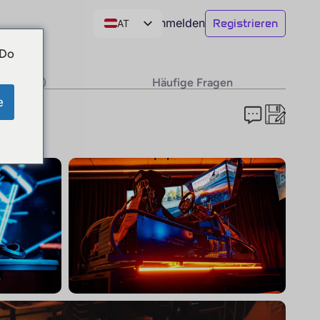
Anmelden
Registrieren
AT
DE
 Do
CH
ngen (0)
Häufige Fragen
EN
e