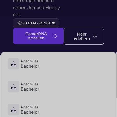
und steige bequem
neben Job und Hobby
ein.
STUDIUM - BACHELOR
GamerDNA
Mehr
erstellen
erfahren
Abschluss
Bachelor
Abschluss
Bachelor
Abschluss
Bachelor