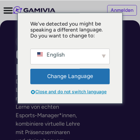
Anmelden
We've detected you might be
speaking a different language.
Do you want to change to:
STUDIUM - BACHELOR
Gaming
English
Developer
Change Language
Deutschlands erster
Bachelor-Studiengang
Close and do not switch language
mit Schwerpunkt Esports.
Lerne von echten
Esports-Manager*innen,
kombiniere virtuelle Lehre
mit Präsenzseminaren