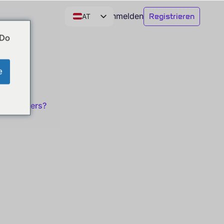
Anmelden
Registrieren
AT
DE
 Do
CH
EN
e
Reset filters?