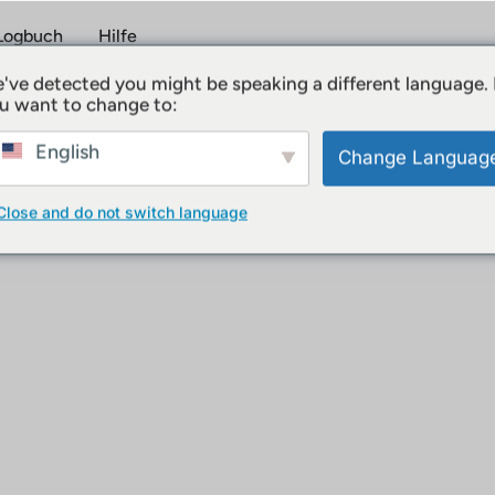
Logbuch
Hilfe
've detected you might be speaking a different language.
u want to change to:
le Jobs von Sonstige Berufe
English
Change Languag
Close and do not switch language
Keine Jobs vorhanden