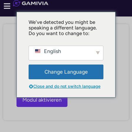
We've detected you might be
speaking a different language.
Do you want to change to:
English
HR & Recruiting ist deaktiviert
Dieser Bereich steht dir nur zur Verfügung,
wenn das Modul „HR & Recruiting“ aktiviert ist.
Change Language
Aktiviere es in deinen Profileinstellungen oder
kontaktiere den Support, falls du Fragen zur
Close and do not switch language
Freischaltung hast.
Modul aktivieren