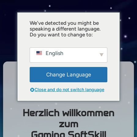
GAMING
We've detected you might be
speaking a different language.
SOFTSKILL
Do you want to change to:
PROFILER
English
Change Language
Step 1 of 5 - Willkommen
Close and do not switch language
20%
Herzlich willkommen
zum
Gaming SoftSkill